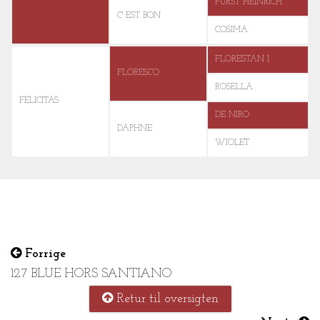
FÜRST HEINRICH
C' EST BON
COSIMA
FLORESTAN I
FLORESCO
ROSELLA
FELICITAS
DE NIRO
DAPHNE
WIOLET
Forrige
127 BLUE HORS SANTIANO
Retur til oversigten