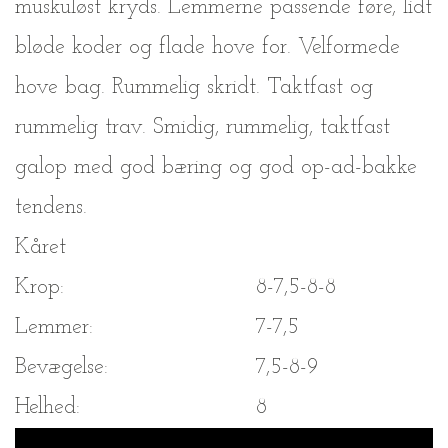
muskuløst kryds. Lemmerne passende føre, lidt
bløde koder og flade hove for. Velformede
hove bag. Rummelig skridt. Taktfast og
rummelig trav. Smidig, rummelig, taktfast
galop med god bæring og god op-ad-bakke
tendens.
Kåret
Krop:
8-7,5-8-8
Lemmer:
7-7,5
Bevægelse:
7,5-8-9
Helhed:
8