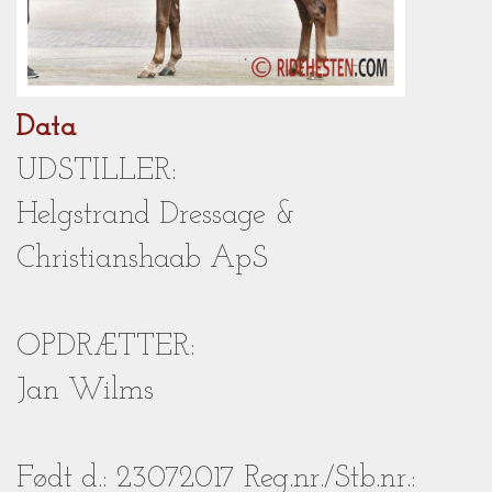
Data
UDSTILLER:
Helgstrand Dressage &
Christianshaab ApS
OPDRÆTTER:
Jan Wilms
Født d.: 23072017 Reg.nr./Stb.nr.: