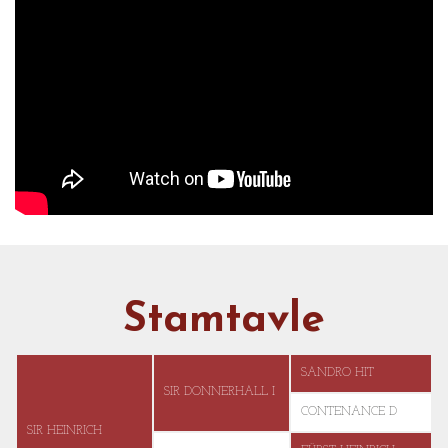
Stamtavle
SANDRO HIT
SIR DONNERHALL I
CONTENANCE D
SIR HEINRICH