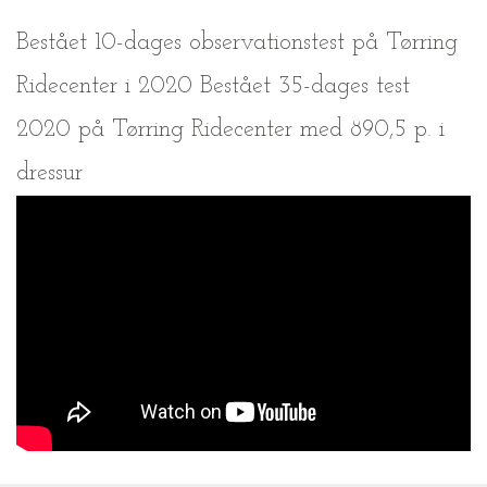
Bestået 10-dages observationstest på Tørring
Ridecenter i 2020 Bestået 35-dages test
2020 på Tørring Ridecenter med 890,5 p. i
dressur