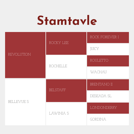
Stamtavle
ROCK FOREVER I
ROCKY LEE
JUICY
REVOLUTION
ROULETTO
ROCHELLE
WACHAU
BRENTANO II
BELSTAFF
DESEADA SL
BELLEVUE S
LONDONDERRY
LAWINIA S
GORDINA